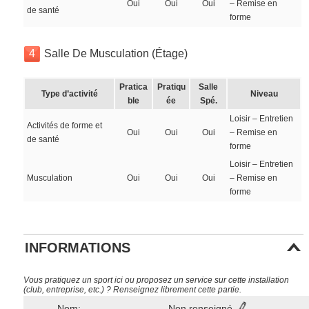
Oui
Oui
Oui
– Remise en
de santé
forme
4
Salle De Musculation (Étage)
Pratica
Pratiqu
Salle
Type d’activité
Niveau
ble
ée
Spé.
Loisir – Entretien
Activités de forme et
Oui
Oui
Oui
– Remise en
de santé
forme
Loisir – Entretien
Musculation
Oui
Oui
Oui
– Remise en
forme
INFORMATIONS
Vous pratiquez un sport ici ou proposez un service sur cette installation
(club, entreprise, etc.) ? Renseignez librement cette partie.
Nom:
Non renseigné