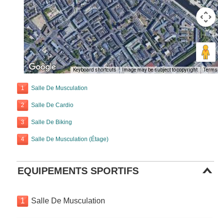
Keyboard shortcuts
Image may be subject to copyright
Terms
1
Salle De Musculation
2
Salle De Cardio
3
Salle De Biking
4
Salle De Musculation (Étage)
EQUIPEMENTS SPORTIFS
1
Salle De Musculation