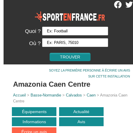
Quoi ?
Où ?
SOYEZ LA PREMIÈRE PERSONNE À ÉCRIRE UN AVIS
SUR CETTE INSTALLATION
Amazonia Caen Centre
Accueil
>
Basse-Normandie
>
Calvados
>
Caen
> Amazonia Caen
Centre
Équipements
Actualité
Informations
Avis
Écrire un avis