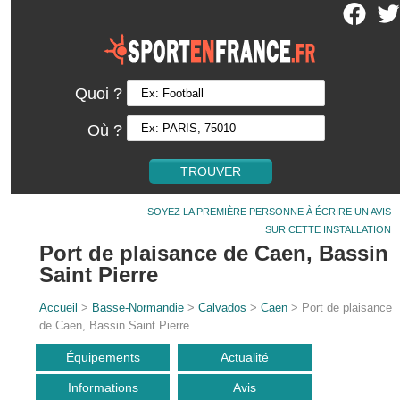
Quoi ?
Où ?
SOYEZ LA PREMIÈRE PERSONNE À ÉCRIRE UN AVIS
SUR CETTE INSTALLATION
Port de plaisance de Caen, Bassin
Saint Pierre
Accueil
>
Basse-Normandie
>
Calvados
>
Caen
> Port de plaisance
de Caen, Bassin Saint Pierre
Équipements
Actualité
Informations
Avis