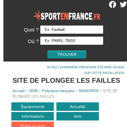
Quoi ?
Où ?
SOYEZ LA PREMIÈRE PERSONNE À ÉCRIRE UN AVIS
SUR CETTE INSTALLATION
SITE DE PLONGEE LES FAILLES
Accueil
>
DOM
>
Polynésie française
>
RANGIROA
> SITE DE
PLONGEE LES FAILLES
Équipements
Actualité
Informations
Avis
Écrire un avis