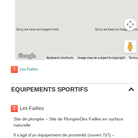
Sorry, we have no imagery here.
Sorry, we have no imagery here
Keyboard shortcuts
Image may be subject to copyright
Terms
1
Les Failles
EQUIPEMENTS SPORTIFS
1
Les Failles
Site de plongée – Site de PlongeeDes Failles en surface
naturelle
Il s’agit d’un équipement de proximité (ouvert 7j/7j –