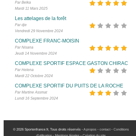
Par Belka
Mardi 11 Mars 2025
Les attelages de la forêt
Par dje
Vendredi 29 Novembre 2024
COMPLEXE FRANC-MOISIN
Par Nisana
Jeudi 14 Novembre 2024
COMPLEXE SPORTIF ESPACE GASTON CHIRAC
Par Helena
Mardi 22 Octobre 2024
COMPLEXE SPORTIF DU PUITS DE LA ROCHE
Par Martine Assmat
Lundi 16 Septembre 2024
© 2026 Sportenfrance.fr, Tous droits réservés -
A propos
-
contact
-
Conditions
d'utilisation - Mentions légales
-
Création du site