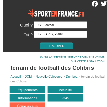
Quoi ?
Où ?
SOYEZ LA PREMIÈRE PERSONNE À ÉCRIRE UN AVIS
SUR CETTE INSTALLATION
terrain de football des Colibris
Accueil
>
DOM
>
Nouvelle Calédonie
>
Dumbéa
> terrain de football
des Colibris
Équipements
Actualité
Informations
Avis
Écrire un avis