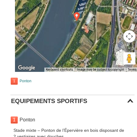
Keyboard shortcuts
Image may be subject to copyright
Terms
1
Ponton
EQUIPEMENTS SPORTIFS
1
Ponton
Stade mixte – Ponton de l’Épervière en bois disposant de
2 vestiaires avec douches