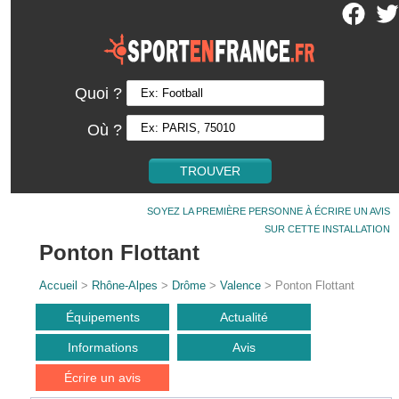
Quoi ?
Où ?
SOYEZ LA PREMIÈRE PERSONNE À ÉCRIRE UN AVIS
SUR CETTE INSTALLATION
Ponton Flottant
Accueil
>
Rhône-Alpes
>
Drôme
>
Valence
> Ponton Flottant
Équipements
Actualité
Informations
Avis
Écrire un avis