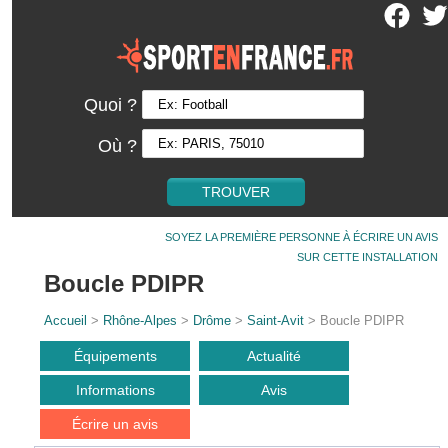
Quoi ?
Où ?
SOYEZ LA PREMIÈRE PERSONNE À ÉCRIRE UN AVIS
SUR CETTE INSTALLATION
Boucle PDIPR
Accueil
>
Rhône-Alpes
>
Drôme
>
Saint-Avit
> Boucle PDIPR
Équipements
Actualité
Informations
Avis
Écrire un avis