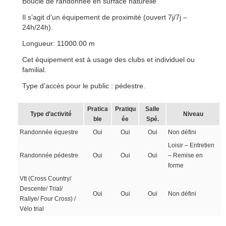
Boucle de randonnée en surface naturelle
Il s’agit d’un équipement de proximité (ouvert 7j/7j –
24h/24h).
Longueur: 11000.00 m
Cet équipement est à usage des clubs et individuel ou
familial.
Type d’accès pour le public : pédestre.
Pratica
Pratiqu
Salle
Type d’activité
Niveau
ble
ée
Spé.
Randonnée équestre
Oui
Oui
Oui
Non défini
Loisir – Entretien
Randonnée pédestre
Oui
Oui
Oui
– Remise en
forme
Vtt (Cross Country/
Descente/ Trial/
Oui
Oui
Oui
Non défini
Rallye/ Four Cross) /
Vélo trial