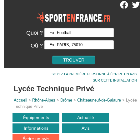
Quoi ?
Où ?
SOYEZ LA PREMIÈRE PERSONNE À ÉCRIRE UN AVIS
SUR CETTE INSTALLATION
Lycée Technique Privé
Accueil
>
Rhône-Alpes
>
Drôme
>
Châteauneuf-de-Galaure
> Lycée
Technique Privé
Équipements
Actualité
Informations
Avis
Écrire un avis