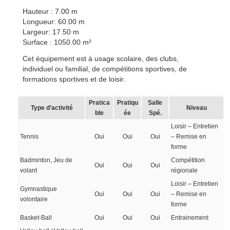
Hauteur : 7.00 m
Longueur: 60.00 m
Largeur: 17.50 m
Surface : 1050.00 m²
Cet équipement est à usage scolaire, des clubs,
individuel ou familial, de compétitions sportives, de
formations sportives et de loisir.
Pratica
Pratiqu
Salle
Type d’activité
Niveau
ble
ée
Spé.
Loisir – Entretien
Tennis
Oui
Oui
Oui
– Remise en
forme
Badminton, Jeu de
Compétition
Oui
Oui
Oui
volant
régionale
Loisir – Entretien
Gymnastique
Oui
Oui
Oui
– Remise en
volontaire
forme
Basket-Ball
Oui
Oui
Oui
Entrainement