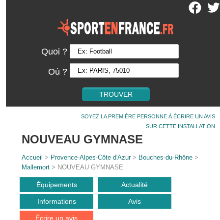
Quoi ?
Où ?
SOYEZ LA PREMIÈRE PERSONNE À ÉCRIRE UN AVIS
SUR CETTE INSTALLATION
NOUVEAU GYMNASE
Accueil
>
Provence-Alpes-Côte d'Azur
>
Bouches-du-Rhône
>
Mallemort
> NOUVEAU GYMNASE
Équipements
Actualité
Informations
Avis
Écrire un avis