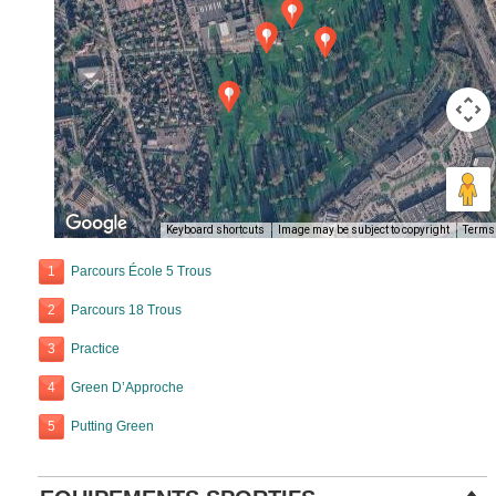
Keyboard shortcuts
Image may be subject to copyright
Terms
1
Parcours École 5 Trous
2
Parcours 18 Trous
3
Practice
4
Green D’Approche
5
Putting Green