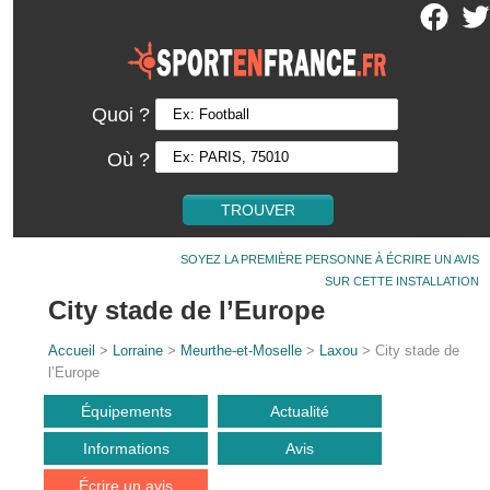
Quoi ?
Où ?
SOYEZ LA PREMIÈRE PERSONNE À ÉCRIRE UN AVIS
SUR CETTE INSTALLATION
City stade de l’Europe
Accueil
>
Lorraine
>
Meurthe-et-Moselle
>
Laxou
> City stade de
l’Europe
Équipements
Actualité
Informations
Avis
Écrire un avis