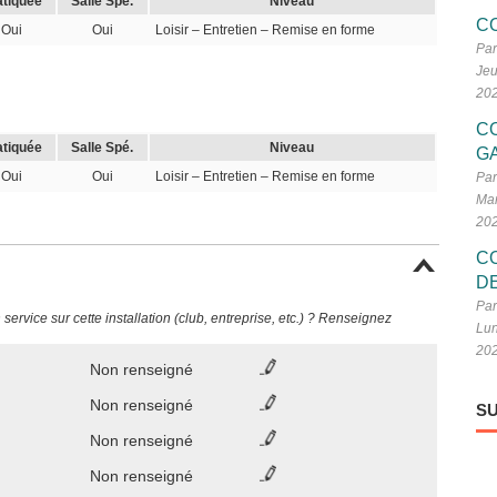
atiquée
Salle Spé.
Niveau
C
Oui
Oui
Loisir – Entretien – Remise en forme
Par
Jeu
20
C
atiquée
Salle Spé.
Niveau
G
Oui
Oui
Loisir – Entretien – Remise en forme
Par
Mar
20
C
D
Par
ervice sur cette installation (club, entreprise, etc.) ? Renseignez
Lun
20
Non renseigné
Non renseigné
SU
Non renseigné
Non renseigné