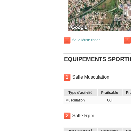
1
Salle Musculation
2
EQUIPEMENTS SPORTI
1
Salle Musculation
Type d’activité
Praticable
Pr
Musculation
Oui
2
Salle Rpm