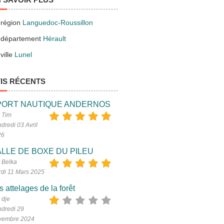
 région
Languedoc-Roussillon
 département
Hérault
ville
Lunel
IS RÉCENTS
PORT NAUTIQUE ANDERNOS
 Tim
dredi 03 Avril
26
LLE DE BOXE DU PILEU
 Belka
di 11 Mars 2025
s attelages de la forêt
 dje
dredi 29
vembre 2024