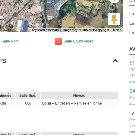
La
Le
Keyboard shortcuts
Image may be subject to copyright
Terms
La 
Salle Rpm
3
Salle Cours Video
AV
FS
S
Par
Ven
20
SA
atiquée
Salle Spé.
Niveau
Par
Oui
Oui
Loisir – Entretien – Remise en forme
Mar
Le
Par
Ven
No