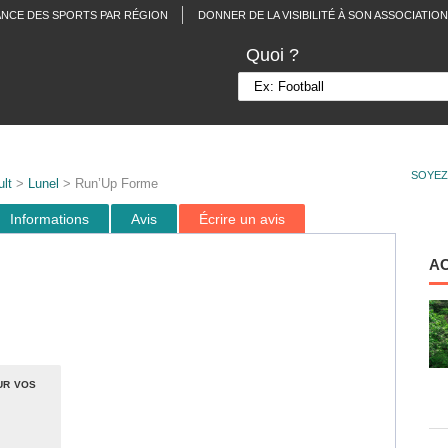
ANCE DES SPORTS PAR RÉGION
DONNER DE LA VISIBILITÉ À SON ASSOCIATION
Quoi ?
SOYEZ
lt
>
Lunel
> Run’Up Forme
Informations
Avis
Écrire un avis
A
ur vos