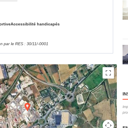
ortive
Accessibilité handicapés
ion par le RES : 30/11/-0001
IN
Imp
pro
EN