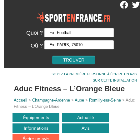
Quoi ?
Où ?
SOYEZ LA PREMIÈRE PERSONNE À ÉCRIRE UN AVIS
SUR CETTE INSTALLATION
Aduc Fitness – L’Orange Bleue
Accueil
>
Champagne-Ardenne
>
Aube
>
Romilly-sur-Seine
> Aduc
Fitness – L’Orange Bleue
Équipements
Actualité
Informations
Avis
Écrire un avis