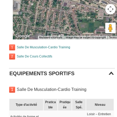
Keyboard shortcuts
Image may be subject to copyright
Terms
1
Salle De Musculation-Cardio Training
2
Salle De Cours Collectifs
EQUIPEMENTS SPORTIFS
1
Salle De Musculation-Cardio Training
Pratica
Pratiqu
Salle
Type d’activité
Niveau
ble
ée
Spé.
Loisir – Entretien
Activités de forme et