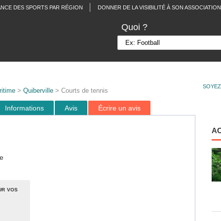
ANCE DES SPORTS PAR RÉGION
DONNER DE LA VISIBILITÉ À SON ASSOCIATION
Quoi ?
SOYEZ
itime
>
Quiberville
> Courts de tennis
Informations
Avis
Écrire un avis
A
e
ur vos