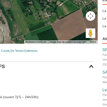
La
Le
La 
AV
Keyboard shortcuts
Image may be subject to copyright
Terms
S
Courts De Tennis Extérieurs
Par
Ven
20
FS
SA
Par
Mar
Le
Par
é (ouvert 7j/7j – 24h/24h).
Ven
No