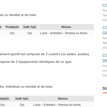
C
Par
 ou familial et de loisir.
Jeu
20
e
Pratiquée
Salle Spé.
Niveau
C
G
Oui
Oui
Loisir – Entretien – Remise en forme
Par
Mar
20
ement sportif est composé de 2 couloirs (ou pistes, postes).
C
D
 dispose de 2 équipements identiques de ce type.
Par
Lun
20
 individuel ou familial et de loisir.
SU
atiquée
Salle Spé.
Niveau
Oui
Oui
Loisir – Entretien – Remise en forme