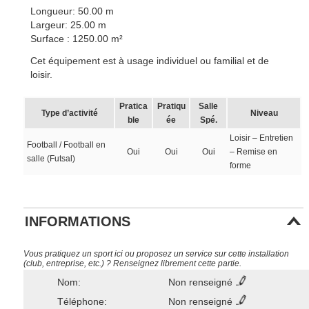
Longueur: 50.00 m
Largeur: 25.00 m
Surface : 1250.00 m²
Cet équipement est à usage individuel ou familial et de
loisir.
Pratica
Pratiqu
Salle
Type d’activité
Niveau
ble
ée
Spé.
Loisir – Entretien
Football / Football en
Oui
Oui
Oui
– Remise en
salle (Futsal)
forme
INFORMATIONS
Vous pratiquez un sport ici ou proposez un service sur cette installation
(club, entreprise, etc.) ? Renseignez librement cette partie.
Nom:
Non renseigné
Téléphone:
Non renseigné