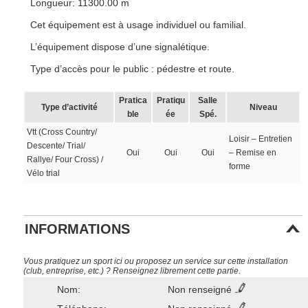
Longueur: 11300.00 m
Cet équipement est à usage individuel ou familial.
L’équipement dispose d’une signalétique.
Type d’accès pour le public : pédestre et route.
Pratica
Pratiqu
Salle
Type d’activité
Niveau
ble
ée
Spé.
Vtt (Cross Country/
Loisir – Entretien
Descente/ Trial/
Oui
Oui
Oui
– Remise en
Rallye/ Four Cross) /
forme
Vélo trial
INFORMATIONS
Vous pratiquez un sport ici ou proposez un service sur cette installation
(club, entreprise, etc.) ? Renseignez librement cette partie.
Nom:
Non renseigné