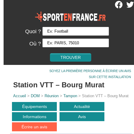
Quoi ?
Où ?
SOYEZ LA PREMIÈRE PERSONNE À ÉCRIRE UN AVIS
SUR CETTE INSTALLATION
Station VTT – Bourg Murat
Accueil
>
DOM
>
Réunion
>
Tampon
> Station VTT – Bourg Murat
Équipements
Actualité
Informations
Avis
Écrire un avis