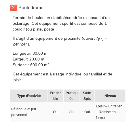
2
Boulodrome 1
Terrain de boules en stabilisé/cendrée disposant d’un
éclairage. Cet équipement sportif est composé de 1
couloir (ou piste, poste).
Il s’agit d’un équipement de proximité (ouvert 7j/7j –
24h/24h).
Longueur: 30.00 m
Largeur: 20.00 m
Surface : 600.00 m²
Cet équipement est à usage individuel ou familial et de
loisir.
Pratica
Pratiqu
Salle
Type d’activité
Niveau
ble
ée
Spé.
Loisir – Entretien
Pétanque et jeu
Oui
Oui
Oui
– Remise en
provencal
forme