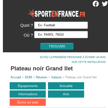
Quoi ?
Où ?
SOYEZ LA PREMIÈRE PERSONNE À ÉCRIRE UN AVIS
SUR CETTE INSTALLATION
Plateau noir Grand Ilet
Accueil
>
DOM
>
Réunion
>
Salazie
> Plateau noir Grand Ilet
Équipements
Actualité
Informations
Avis
Écrire un avis