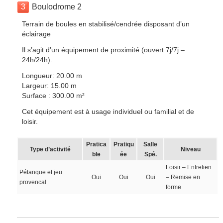
3
Boulodrome 2
Terrain de boules en stabilisé/cendrée disposant d’un
éclairage
Il s’agit d’un équipement de proximité (ouvert 7j/7j –
24h/24h).
Longueur: 20.00 m
Largeur: 15.00 m
Surface : 300.00 m²
Cet équipement est à usage individuel ou familial et de
loisir.
Pratica
Pratiqu
Salle
Type d’activité
Niveau
ble
ée
Spé.
Loisir – Entretien
Pétanque et jeu
Oui
Oui
Oui
– Remise en
provencal
forme