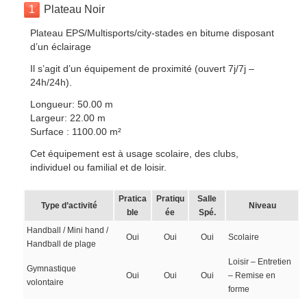
1
Plateau Noir
Plateau EPS/Multisports/city-stades en bitume disposant
d’un éclairage
Il s’agit d’un équipement de proximité (ouvert 7j/7j –
24h/24h).
Longueur: 50.00 m
Largeur: 22.00 m
Surface : 1100.00 m²
Cet équipement est à usage scolaire, des clubs,
individuel ou familial et de loisir.
Pratica
Pratiqu
Salle
Type d’activité
Niveau
ble
ée
Spé.
Handball / Mini hand /
Oui
Oui
Oui
Scolaire
Handball de plage
Loisir – Entretien
Gymnastique
Oui
Oui
Oui
– Remise en
volontaire
forme