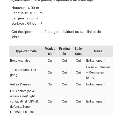
Hauteur : 4.00 m
Longueur: 10.00 m
Largeur: 7.00 m
Surface : 64.00 m²
Cet équipement est à usage individuel ou familial et de
loisir.
Pratica
Pratiqu
Salle
Type d’activité
Niveau
ble
ée
Spé.
Boxe Anglaise
Oui
Oui
Oui
Entrainement
Loisir – Entretien
Tai chi chuan / Chi
Oui
Oui
Oui
– Remise en
gong
forme
Autres Danses
Oui
Oui
Oui
Entrainement
Full contact (boxe
américaine)/Light
contact/First full/Full
Oui
Oui
Oui
Entrainement
défense/Super
fight/Semi-contact