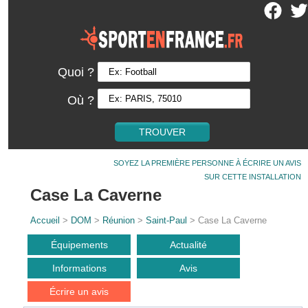
Quoi ?
Où ?
SOYEZ LA PREMIÈRE PERSONNE À ÉCRIRE UN AVIS
SUR CETTE INSTALLATION
Case La Caverne
Accueil
>
DOM
>
Réunion
>
Saint-Paul
> Case La Caverne
Équipements
Actualité
Informations
Avis
Écrire un avis