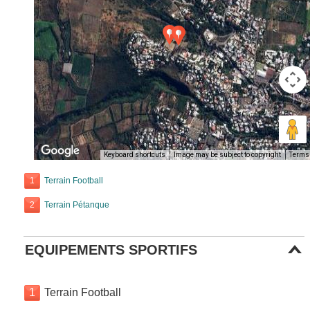
Keyboard shortcuts
Image may be subject to copyright
Terms
1
Terrain Football
2
Terrain Pétanque
EQUIPEMENTS SPORTIFS
1
Terrain Football