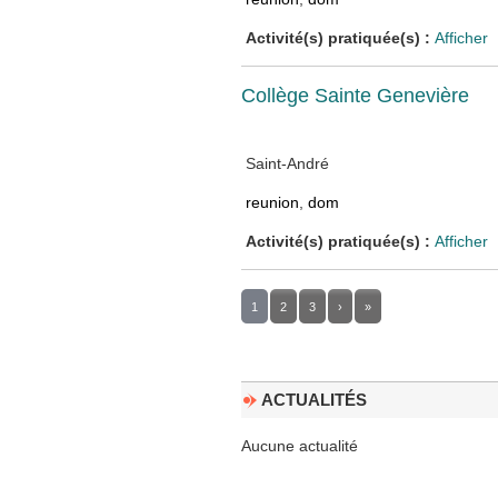
Activité(s) pratiquée(s) :
Afficher
Collège Sainte Genevière
Saint-André
reunion
,
dom
Activité(s) pratiquée(s) :
Afficher
1
2
3
›
»
ACTUALITÉS
Aucune actualité