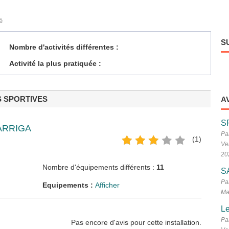
é
S
Nombre d'activités différentes :
Activité la plus pratiquée :
S SPORTIVES
A
S
GARRIGA
Pa
(1)
Ve
20
Nombre d'équipements différents :
11
S
Pa
Equipements :
Afficher
Ma
Le
Pa
Pas encore d'avis pour cette installation.