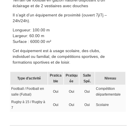
Terrain de football en gazon naturel disposant d’un
éclairage et de 2 vestiaires avec douches
Il s’agit d’un équipement de proximité (ouvert 7j/7j –
24h/24h).
Longueur: 100.00 m
Largeur: 60.00 m
Surface : 6000.00 m²
Cet équipement est à usage scolaire, des clubs,
individuel ou familial, de compétitions sportives, de
formations sportives et de loisir.
Pratica
Pratiqu
Salle
Type d’activité
Niveau
ble
ée
Spé.
Football / Football en
Compétition
Oui
Oui
Oui
salle (Futsal)
départementale
Rugby à 15 / Rugby à
Oui
Oui
Oui
Scolaire
7