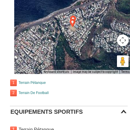
Keyboard shortcuts
Image may be subject to copyright
Terms
1
Terrain Pétanque
2
Terrain De Football
EQUIPEMENTS SPORTIFS
1
Terrain Pétanque