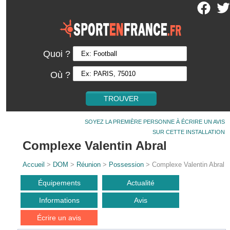
Quoi ?
Où ?
SOYEZ LA PREMIÈRE PERSONNE À ÉCRIRE UN AVIS
SUR CETTE INSTALLATION
Complexe Valentin Abral
Accueil
>
DOM
>
Réunion
>
Possession
> Complexe Valentin Abral
Équipements
Actualité
Informations
Avis
Écrire un avis