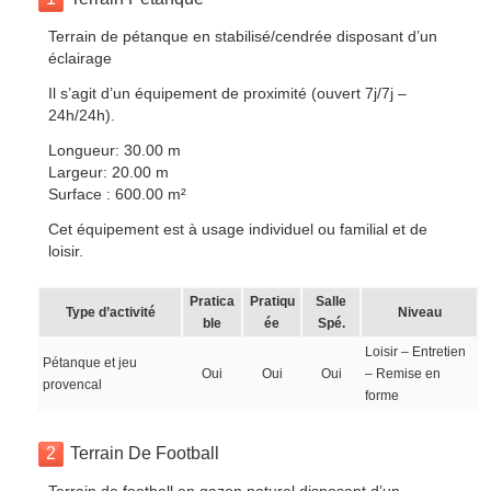
Terrain de pétanque en stabilisé/cendrée disposant d’un
éclairage
Il s’agit d’un équipement de proximité (ouvert 7j/7j –
24h/24h).
Longueur: 30.00 m
Largeur: 20.00 m
Surface : 600.00 m²
Cet équipement est à usage individuel ou familial et de
loisir.
Pratica
Pratiqu
Salle
Type d’activité
Niveau
ble
ée
Spé.
Loisir – Entretien
Pétanque et jeu
Oui
Oui
Oui
– Remise en
provencal
forme
2
Terrain De Football