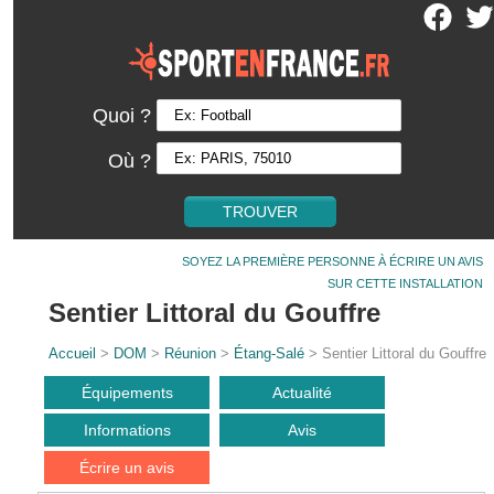
Quoi ?
Où ?
SOYEZ LA PREMIÈRE PERSONNE À ÉCRIRE UN AVIS
SUR CETTE INSTALLATION
Sentier Littoral du Gouffre
Accueil
>
DOM
>
Réunion
>
Étang-Salé
> Sentier Littoral du Gouffre
Équipements
Actualité
Informations
Avis
Écrire un avis