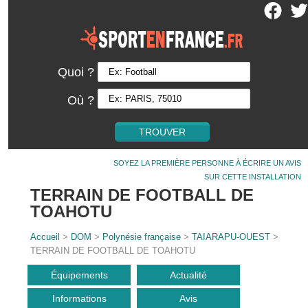
Quoi ?
Où ?
SOYEZ LA PREMIÈRE PERSONNE À ÉCRIRE UN AVIS
SUR CETTE INSTALLATION
TERRAIN DE FOOTBALL DE
TOAHOTU
Accueil
>
DOM
>
Polynésie française
>
TAIARAPU-OUEST
>
TERRAIN DE FOOTBALL DE TOAHOTU
Équipements
Actualité
Informations
Avis