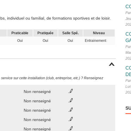
C
Par
 individuel ou familial, de formations sportives et de loisir.
Jeu
20
Praticable
Pratiquée
Salle Spé.
Niveau
C
G
Oui
Oui
Oui
Entrainement
Par
Mar
20
C
D
ervice sur cette installation (club, entreprise, etc.) ? Renseignez
Par
Lun
Non renseigné
20
Non renseigné
SU
Non renseigné
Non renseigné
Non renseigné