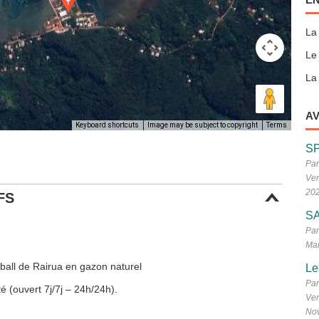
La
Le
La 
AV
Keyboard shortcuts
Image may be subject to copyright
Terms
S
Par
Ven
20
FS
SA
Par
Mar
tball de Rairua en gazon naturel
Le
Par
é (ouvert 7j/7j – 24h/24h).
Ven
No