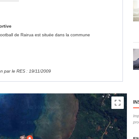
ortive
e Football de Rairua est située dans la commune
ion par le RES : 19/11/2009
IN
Imp
pro
EN