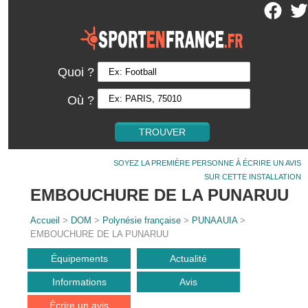
Quoi ?
Où ?
SOYEZ LA PREMIÈRE PERSONNE À ÉCRIRE UN AVIS
SUR CETTE INSTALLATION
EMBOUCHURE DE LA PUNARUU
Accueil
>
DOM
>
Polynésie française
>
PUNAAUIA
>
EMBOUCHURE DE LA PUNARUU
Équipements
Actualité
Informations
Avis
Écrire un avis