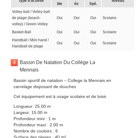
Type d’activité
Niveau
ble
ée
Spé.
Volley-ball / Volley-ball
de plage (beach-
Oui
Oui
Oui
Scolaire
volley) / Green-Volley
Basket-Ball
Oui
Oui
Oui
Scolaire
Handball / Mini hand /
Oui
Oui
Oui
Scolaire
Handball de plage
4
Bassin De Natation Du Collège La
Mennais
Bassin sportif de natation – College la Mennais en
carrelage disposant de douches
Cet équipement est à usage scolaire et de loisir.
Longueur: 25.00 m
Largeur: 15.00 m
Profondeur mini : 1 m
Profondeur maxi : 2.00 m
Nombre de couloirs : 6
Surface des plages : 40 m².