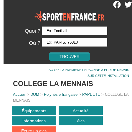
Quoi ?
Où ?
SOYEZ LA PREMIÈRE PERSONNE À ÉCRIRE UN AVIS
SUR CETTE INSTALLATION
COLLEGE LA MENNAIS
Accueil
>
DOM
>
Polynésie française
>
PAPEETE
> COLLEGE LA
MENNAIS
Équipements
Actualité
Informations
Avis
Écrire un avis