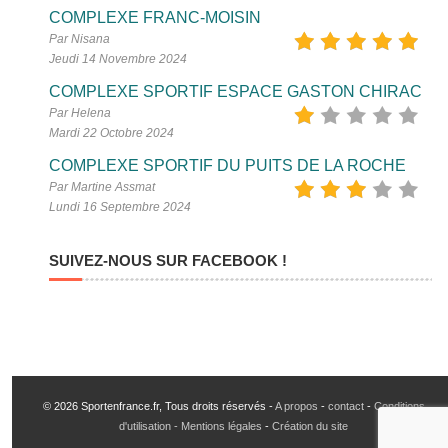
COMPLEXE FRANC-MOISIN
Par Nisana
Jeudi 14 Novembre 2024
COMPLEXE SPORTIF ESPACE GASTON CHIRAC
Par Helena
Mardi 22 Octobre 2024
COMPLEXE SPORTIF DU PUITS DE LA ROCHE
Par Martine Assmat
Lundi 16 Septembre 2024
SUIVEZ-NOUS SUR FACEBOOK !
© 2026 Sportenfrance.fr, Tous droits réservés -
A propos
-
contact
-
Conditions
d'utilisation - Mentions légales
-
Création du site