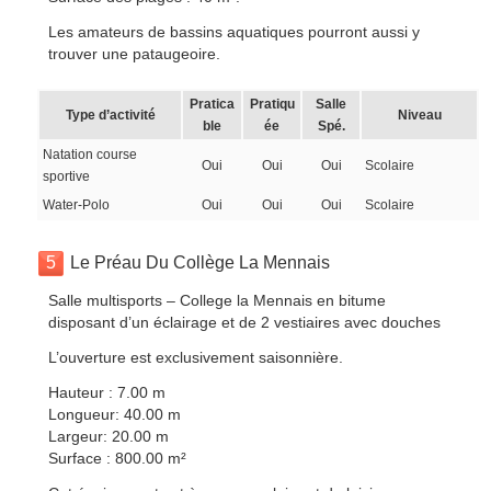
Les amateurs de bassins aquatiques pourront aussi y
trouver une pataugeoire.
Pratica
Pratiqu
Salle
Type d’activité
Niveau
ble
ée
Spé.
Natation course
Oui
Oui
Oui
Scolaire
sportive
Water-Polo
Oui
Oui
Oui
Scolaire
5
Le Préau Du Collège La Mennais
Salle multisports – College la Mennais en bitume
disposant d’un éclairage et de 2 vestiaires avec douches
L’ouverture est exclusivement saisonnière.
Hauteur : 7.00 m
Longueur: 40.00 m
Largeur: 20.00 m
Surface : 800.00 m²