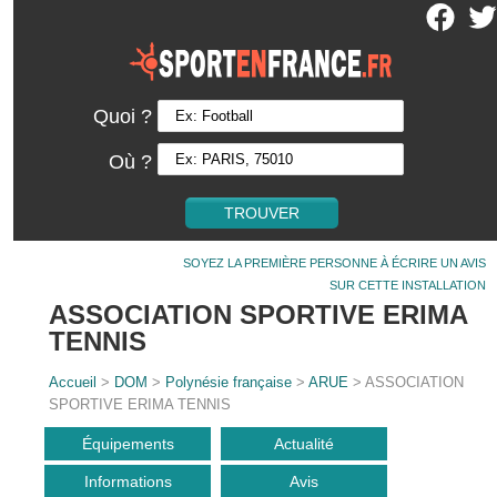
Quoi ?
Où ?
SOYEZ LA PREMIÈRE PERSONNE À ÉCRIRE UN AVIS
SUR CETTE INSTALLATION
ASSOCIATION SPORTIVE ERIMA
TENNIS
Accueil
>
DOM
>
Polynésie française
>
ARUE
> ASSOCIATION
SPORTIVE ERIMA TENNIS
Équipements
Actualité
Informations
Avis