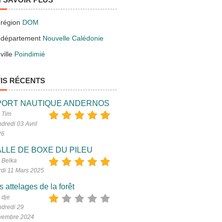
 région
DOM
 département
Nouvelle Calédonie
ville
Poindimié
IS RÉCENTS
PORT NAUTIQUE ANDERNOS
 Tim
dredi 03 Avril
26
LLE DE BOXE DU PILEU
 Belka
di 11 Mars 2025
s attelages de la forêt
 dje
dredi 29
vembre 2024