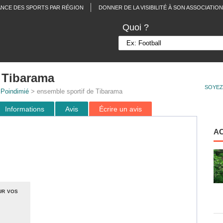
ANCE DES SPORTS PAR RÉGION
DONNER DE LA VISIBILITÉ À SON ASSOCIATION
Quoi ?
 Tibarama
SOYEZ
>
Poindimié
> ensemble sportif de Tibarama
Informations
Avis
Écrire un avis
A
ur vos