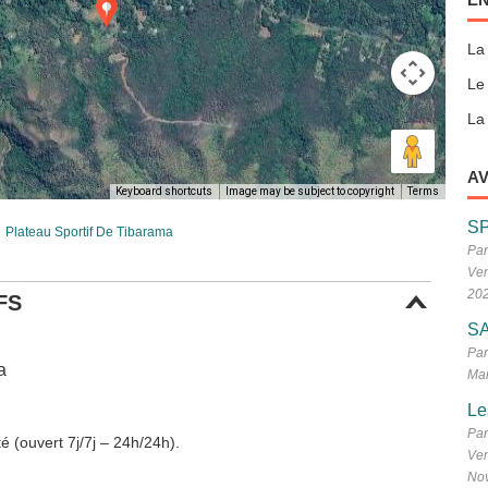
La
Le
La 
AV
Keyboard shortcuts
Image may be subject to copyright
Terms
S
Plateau Sportif De Tibarama
Par
Ven
20
FS
SA
Par
a
Mar
Le
Par
é (ouvert 7j/7j – 24h/24h).
Ven
No