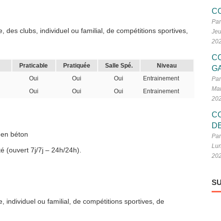
C
Par
 des clubs, individuel ou familial, de compétitions sportives,
Jeu
20
C
Praticable
Pratiquée
Salle Spé.
Niveau
G
Oui
Oui
Oui
Entrainement
Par
Mar
Oui
Oui
Oui
Entrainement
20
C
D
 en béton
Par
Lun
é (ouvert 7j/7j – 24h/24h).
20
SU
 individuel ou familial, de compétitions sportives, de