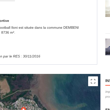
ortive
e Football Iloni est située dans la commune DEMBENI
e 8736 m².
ion par le RES : 30/11/2016
IN
Imp
pro
EN