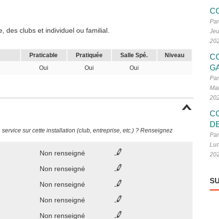
C
Par
 des clubs et individuel ou familial.
Jeu
20
Praticable
Pratiquée
Salle Spé.
Niveau
C
G
Oui
Oui
Oui
Par
Mar
20
C
D
ervice sur cette installation (club, entreprise, etc.) ? Renseignez
Par
Lun
Non renseigné
20
Non renseigné
SU
Non renseigné
Non renseigné
Non renseigné