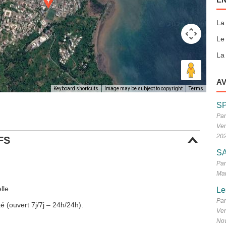
La
Le
La 
AV
Keyboard shortcuts
Image may be subject to copyright
Terms
S
Par
Ven
20
FS
SA
Par
Mar
lle
Le
Par
é (ouvert 7j/7j – 24h/24h).
Ven
No