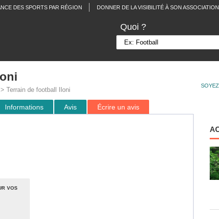
ANCE DES SPORTS PAR RÉGION
DONNER DE LA VISIBILITÉ À SON ASSOCIATION
Quoi ?
loni
SOYEZ
> Terrain de football Iloni
Informations
Avis
Écrire un avis
A
ur vos