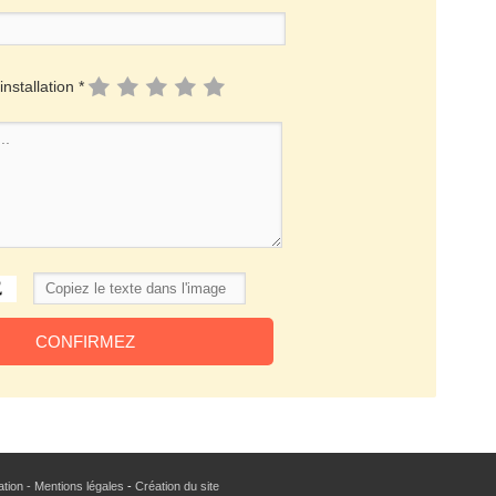
installation *
sation - Mentions légales
-
Création du site