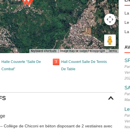
La
Le
La 
AV
Keyboard shortcuts
Image may be subject to copyright
Terms
S
Halle Couverte “Salle De
3
Hall Couvert Salle De Tennis
Par
Combat”
De Table
Ven
20
SA
Par
FS
Mar
Le
ège
Par
Ven
 – Collège de Chiconi en béton disposant de 2 vestiaires avec
No