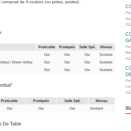
 composé de 4 couloirs (ou pistes, postes).
C
Par
Jeu
20
e.
C
G
Par
Praticable
Pratiquée
Salle Spé.
Niveau
Mar
Oui
Oui
Oui
Scolaire
20
volley) / Green-Volley
Oui
Oui
Oui
Scolaire
C
Oui
Oui
Oui
Scolaire
D
Par
ombat”
Lun
20
Praticable
Pratiquée
Salle Spé.
Niveau
SU
Oui
Oui
Oui
Scolaire
s De Table