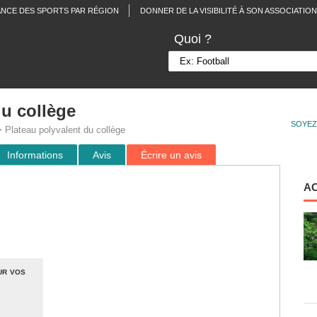
ANCE DES SPORTS PAR RÉGION
DONNER DE LA VISIBILITÉ À SON ASSOCIATION
Quoi ?
du collège
SOYEZ
 Plateau polyvalent du collège
Informations
Avis
Écrire un avis
A
ur vos