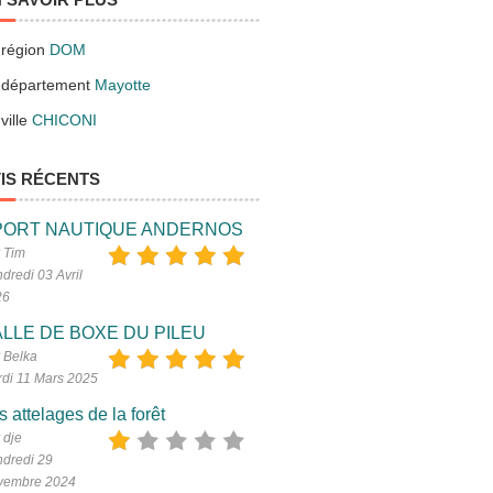
 région
DOM
 département
Mayotte
ville
CHICONI
IS RÉCENTS
PORT NAUTIQUE ANDERNOS
 Tim
dredi 03 Avril
26
LLE DE BOXE DU PILEU
 Belka
di 11 Mars 2025
s attelages de la forêt
 dje
dredi 29
vembre 2024