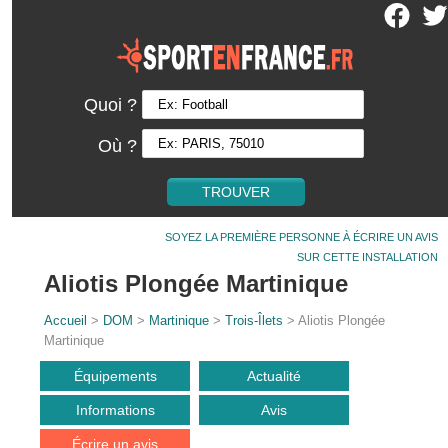
Quoi ?
Où ?
SOYEZ LA PREMIÈRE PERSONNE À ÉCRIRE UN AVIS
SUR CETTE INSTALLATION
Aliotis Plongée Martinique
Accueil
>
DOM
>
Martinique
>
Trois-Îlets
> Aliotis Plongée
Martinique
Équipements
Actualité
Informations
Avis
Écrire un avis