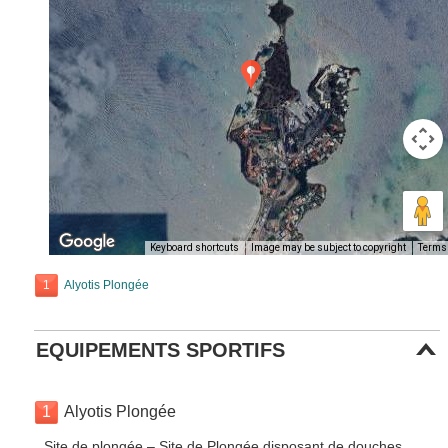
Keyboard shortcuts
Image may be subject to copyright
Terms
1
Alyotis Plongée
EQUIPEMENTS SPORTIFS
1
Alyotis Plongée
Site de plongée – Site de Plongée disposant de douches