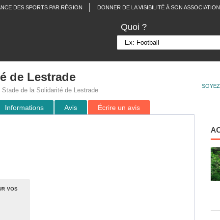
ANCE DES SPORTS PAR RÉGION
DONNER DE LA VISIBILITÉ À SON ASSOCIATION
Quoi ?
té de Lestrade
SOYEZ
Stade de la Solidarité de Lestrade
Informations
Avis
Écrire un avis
A
ur vos