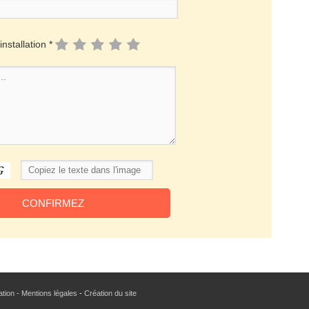
installation *
sation - Mentions légales
-
Création du site