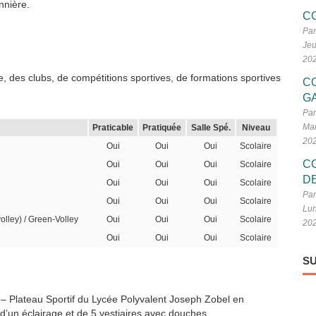
nnière.
C
Par
Jeu
20
, des clubs, de compétitions sportives, de formations sportives
C
G
Par
Mar
Praticable
Pratiquée
Salle Spé.
Niveau
20
Oui
Oui
Oui
Scolaire
C
Oui
Oui
Oui
Scolaire
D
Oui
Oui
Oui
Scolaire
Par
Oui
Oui
Oui
Scolaire
Lun
volley) / Green-Volley
Oui
Oui
Oui
Scolaire
20
Oui
Oui
Oui
Scolaire
SU
 – Plateau Sportif du Lycée Polyvalent Joseph Zobel en
d’un éclairage et de 5 vestiaires avec douches