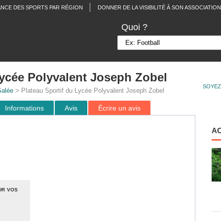
ANCE DES SPORTS PAR RÉGION
DONNER DE LA VISIBILITÉ À SON ASSOCIATION
Quoi ?
Lycée Polyvalent Joseph Zobel
SOYEZ
Salée
> Plateau Sportif du Lycée Polyvalent Joseph Zobel
Informations
Avis
Écrire un avis
A
ur vos