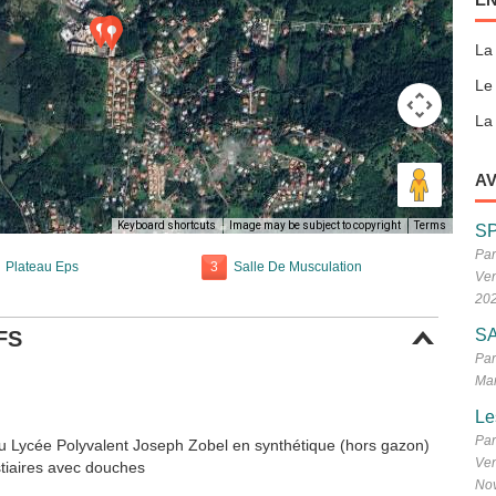
La
Le
La 
AV
Keyboard shortcuts
Image may be subject to copyright
Terms
S
Par
Plateau Eps
3
Salle De Musculation
Ven
20
SA
FS
Par
Mar
Le
Par
 du Lycée Polyvalent Joseph Zobel en synthétique (hors gazon)
Ven
stiaires avec douches
No