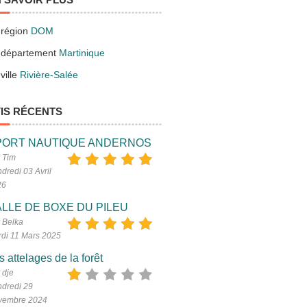
 région
DOM
 département
Martinique
ville
Rivière-Salée
IS RÉCENTS
PORT NAUTIQUE ANDERNOS
 Tim
dredi 03 Avril
26
LLE DE BOXE DU PILEU
 Belka
di 11 Mars 2025
s attelages de la forêt
 dje
dredi 29
vembre 2024