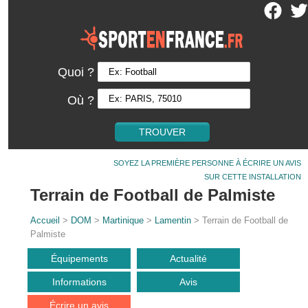
Quoi ?
Où ?
SOYEZ LA PREMIÈRE PERSONNE À ÉCRIRE UN AVIS
SUR CETTE INSTALLATION
Terrain de Football de Palmiste
Accueil
>
DOM
>
Martinique
>
Lamentin
> Terrain de Football de
Palmiste
Équipements
Actualité
Informations
Avis
Écrire un avis