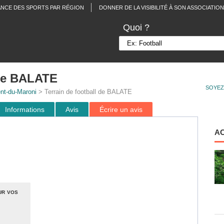
ANCE DES SPORTS PAR RÉGION
DONNER DE LA VISIBILITÉ À SON ASSOCIATION
Quoi ?
 de BALATE
SOYEZ
ent-du-Maroni
> Terrain de football de BALATE
Informations
Avis
Écrire un avis
A
ur vos