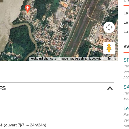
La
Le
La 
AV
Keyboard shortcuts
Image may be subject to copyright
Terms
S
Par
Ven
20
SA
FS
Par
Mar
Le
Par
Ven
é (ouvert 7j/7j – 24h/24h).
No