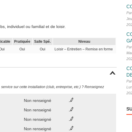
C
Par
Jeu
20
 individuel ou familial et de loisir.
C
G
ticable
Pratiquée
Salle Spé.
Niveau
Par
Oui
Oui
Oui
Loisir – Entretien – Remise en forme
Mar
20
C
D
Par
ervice sur cette installation (club, entreprise, etc.) ? Renseignez
Lun
20
Non renseigné
SU
Non renseigné
Non renseigné
Non renseigné