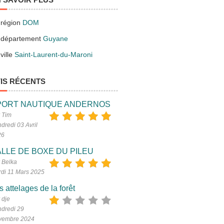
 région
DOM
 département
Guyane
ville
Saint-Laurent-du-Maroni
IS RÉCENTS
PORT NAUTIQUE ANDERNOS
 Tim
dredi 03 Avril
26
LLE DE BOXE DU PILEU
 Belka
di 11 Mars 2025
s attelages de la forêt
 dje
dredi 29
vembre 2024