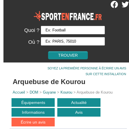
Quoi ?
Où ?
SOYEZ LA PREMIÈRE PERSONNE À ÉCRIRE UN AVIS
SUR CETTE INSTALLATION
Arquebuse de Kourou
Accueil
>
DOM
>
Guyane
>
Kourou
> Arquebuse de Kourou
Équipements
Actualité
Informations
Avis
Écrire un avis