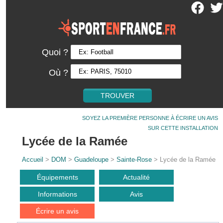
Quoi ?
Où ?
SOYEZ LA PREMIÈRE PERSONNE À ÉCRIRE UN AVIS
SUR CETTE INSTALLATION
Lycée de la Ramée
Accueil
>
DOM
>
Guadeloupe
>
Sainte-Rose
> Lycée de la Ramée
Équipements
Actualité
Informations
Avis
Écrire un avis