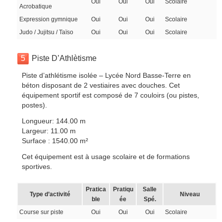
Oui
Oui
Oui
Scolaire
Acrobatique
Expression gymnique
Oui
Oui
Oui
Scolaire
Judo / Jujitsu / Taïso
Oui
Oui
Oui
Scolaire
5
Piste D’Athlètisme
Piste d’athlétisme isolée – Lycée Nord Basse-Terre en
béton disposant de 2 vestiaires avec douches. Cet
équipement sportif est composé de 7 couloirs (ou pistes,
postes).
Longueur: 144.00 m
Largeur: 11.00 m
Surface : 1540.00 m²
Cet équipement est à usage scolaire et de formations
sportives.
Pratica
Pratiqu
Salle
Type d’activité
Niveau
ble
ée
Spé.
Course sur piste
Oui
Oui
Oui
Scolaire