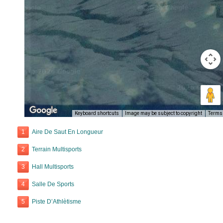
Keyboard shortcuts
Image may be subject to copyright
Terms
1
Aire De Saut En Longueur
2
Terrain Multisports
3
Hall Multisports
4
Salle De Sports
5
Piste D’Athlètisme