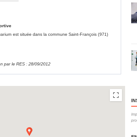
ortive
’Aquarium est située dans la commune Saint-François (971)
ion par le RES : 28/09/2012
Sorry, we have no imagery here.
Sorry, we have no imagery here
IN
Imp
pro
EN