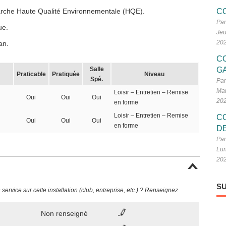
marche Haute Qualité Environnementale (HQE).
C
Par
ue.
Jeu
20
an.
C
Salle
G
Praticable
Pratiquée
Niveau
Spé.
Par
Mar
Loisir – Entretien – Remise
Oui
Oui
Oui
20
en forme
Loisir – Entretien – Remise
C
Oui
Oui
Oui
en forme
D
Par
Lun
20
SU
ervice sur cette installation (club, entreprise, etc.) ? Renseignez
Non renseigné