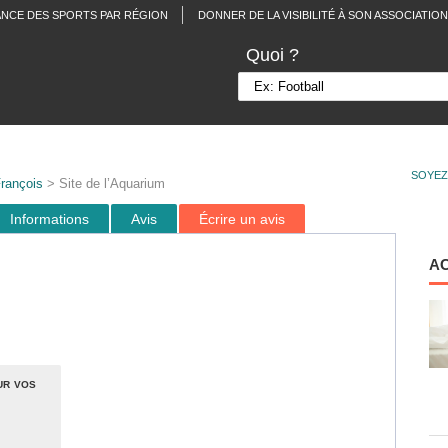
ANCE DES SPORTS PAR RÉGION
DONNER DE LA VISIBILITÉ À SON ASSOCIATION
Quoi ?
SOYEZ
François
> Site de l’Aquarium
Informations
Avis
Écrire un avis
A
ur vos