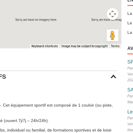
La
Sorry, we have no imagery here.
Sorry, we have no imagery here
Le
La 
Keyboard shortcuts
Image may be subject to copyright
Terms
AV
S
Par
Ven
FS
20
SA
Par
Mar
e. Cet équipement sportif est composé de 1 couloir (ou piste,
Le
Par
é (ouvert 7j/7j – 24h/24h).
Ven
 individuel ou familial, de formations sportives et de loisir.
No