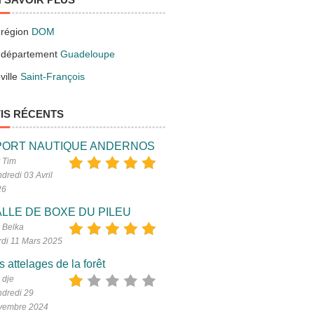
 région
DOM
.
 département
Guadeloupe
ville
Saint-François
IS RÉCENTS
PORT NAUTIQUE ANDERNOS
 Tim
dredi 03 Avril
26
LLE DE BOXE DU PILEU
 Belka
di 11 Mars 2025
s attelages de la forêt
 dje
dredi 29
vembre 2024