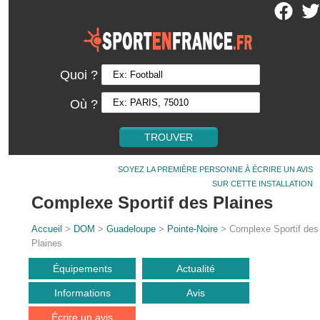
Quoi ?
Où ?
SOYEZ LA PREMIÈRE PERSONNE À ÉCRIRE UN AVIS
SUR CETTE INSTALLATION
Complexe Sportif des Plaines
Accueil
>
DOM
>
Guadeloupe
>
Pointe-Noire
> Complexe Sportif des
Plaines
Équipements
Actualité
Informations
Avis
Écrire un avis