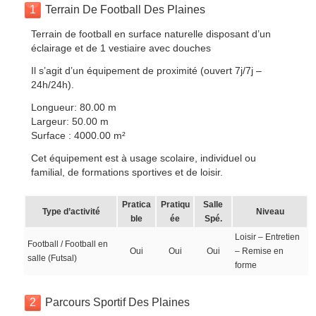
1
Terrain De Football Des Plaines
Terrain de football en surface naturelle disposant d’un
éclairage et de 1 vestiaire avec douches
Il s’agit d’un équipement de proximité (ouvert 7j/7j –
24h/24h).
Longueur: 80.00 m
Largeur: 50.00 m
Surface : 4000.00 m²
Cet équipement est à usage scolaire, individuel ou
familial, de formations sportives et de loisir.
Pratica
Pratiqu
Salle
Type d’activité
Niveau
ble
ée
Spé.
Loisir – Entretien
Football / Football en
Oui
Oui
Oui
– Remise en
salle (Futsal)
forme
2
Parcours Sportif Des Plaines