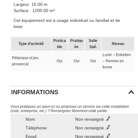
Largeur: 15.00 m
Surface : 1200.00 m²
Cet équipement est à usage individuel ou familial et de
loisir.
Pratica
Pratiqu
Salle
Type d’activité
Niveau
ble
ée
Spé.
Loisir – Entretien
Pétanque et jeu
Oui
Oui
Oui
– Remise en
provencal
forme
INFORMATIONS
Vous pratiquez un sport ici ou proposez un service sur cette installation
(club, entreprise, etc.) ? Renseignez librement cette partie.
Nom:
Non renseigné
Téléphone:
Non renseigné
Email:
Non renseigné