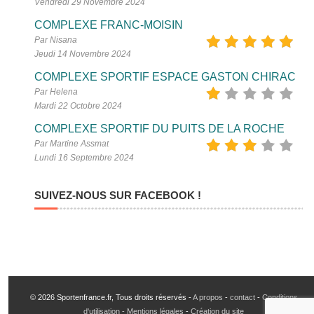
Vendredi 29 Novembre 2024
COMPLEXE FRANC-MOISIN
Par Nisana
Jeudi 14 Novembre 2024
COMPLEXE SPORTIF ESPACE GASTON CHIRAC
Par Helena
Mardi 22 Octobre 2024
COMPLEXE SPORTIF DU PUITS DE LA ROCHE
Par Martine Assmat
Lundi 16 Septembre 2024
SUIVEZ-NOUS SUR FACEBOOK !
© 2026 Sportenfrance.fr, Tous droits réservés -
A propos
-
contact
-
Conditions
d'utilisation - Mentions légales
-
Création du site