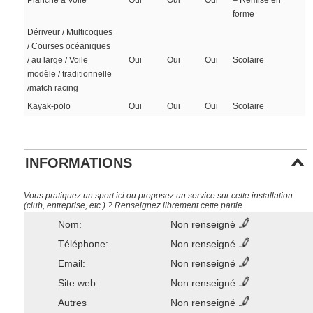
Planche à Voile
Oui
Oui
Oui
– Remise en
forme
Dériveur / Multicoques
/ Courses océaniques
/ au large / Voile
Oui
Oui
Oui
Scolaire
modèle / traditionnelle
/match racing
Kayak-polo
Oui
Oui
Oui
Scolaire
INFORMATIONS
Vous pratiquez un sport ici ou proposez un service sur cette installation
(club, entreprise, etc.) ? Renseignez librement cette partie.
Nom:
Non renseigné
Téléphone:
Non renseigné
Email:
Non renseigné
Site web:
Non renseigné
Autres
Non renseigné