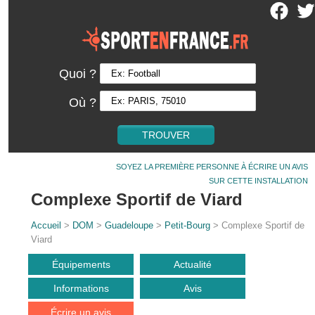
Quoi ?
Où ?
SOYEZ LA PREMIÈRE PERSONNE À ÉCRIRE UN AVIS
SUR CETTE INSTALLATION
Complexe Sportif de Viard
Accueil
>
DOM
>
Guadeloupe
>
Petit-Bourg
> Complexe Sportif de
Viard
Équipements
Actualité
Informations
Avis
Écrire un avis