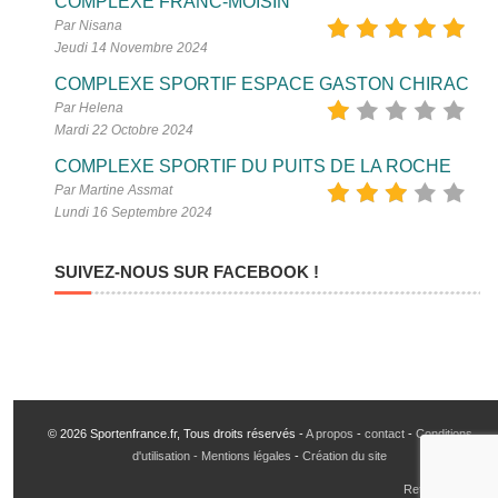
COMPLEXE FRANC-MOISIN
Par Nisana
Jeudi 14 Novembre 2024
COMPLEXE SPORTIF ESPACE GASTON CHIRAC
Par Helena
Mardi 22 Octobre 2024
COMPLEXE SPORTIF DU PUITS DE LA ROCHE
Par Martine Assmat
Lundi 16 Septembre 2024
SUIVEZ-NOUS SUR FACEBOOK !
© 2026 Sportenfrance.fr, Tous droits réservés -
A propos
-
contact
-
Conditions
d'utilisation - Mentions légales
-
Création du site
Retour en haut