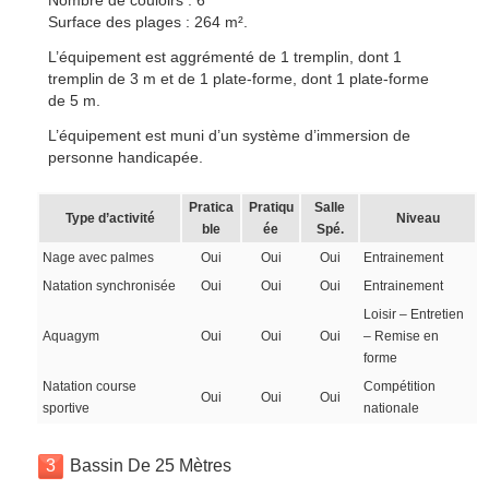
Nombre de couloirs : 6
Surface des plages : 264 m².
L’équipement est aggrémenté de 1 tremplin, dont 1
tremplin de 3 m et de 1 plate-forme, dont 1 plate-forme
de 5 m.
L’équipement est muni d’un système d’immersion de
personne handicapée.
Pratica
Pratiqu
Salle
Type d’activité
Niveau
ble
ée
Spé.
Nage avec palmes
Oui
Oui
Oui
Entrainement
Natation synchronisée
Oui
Oui
Oui
Entrainement
Loisir – Entretien
Aquagym
Oui
Oui
Oui
– Remise en
forme
Natation course
Compétition
Oui
Oui
Oui
sportive
nationale
3
Bassin De 25 Mètres