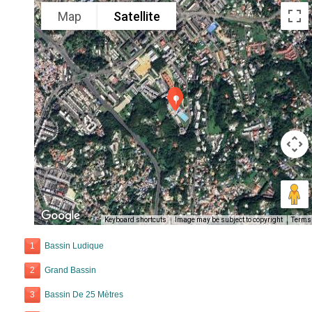
Map
Satellite
Keyboard shortcuts
Image may be subject to copyright
Terms
1
Bassin Ludique
2
Grand Bassin
3
Bassin De 25 Mètres