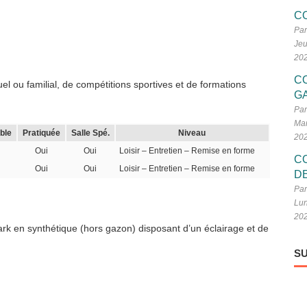
C
Par
Jeu
20
C
l ou familial, de compétitions sportives et de formations
G
Par
Mar
ble
Pratiquée
Salle Spé.
Niveau
20
Oui
Oui
Loisir – Entretien – Remise en forme
C
Oui
Oui
Loisir – Entretien – Remise en forme
D
Par
Lun
20
Park en synthétique (hors gazon) disposant d’un éclairage et de
SU