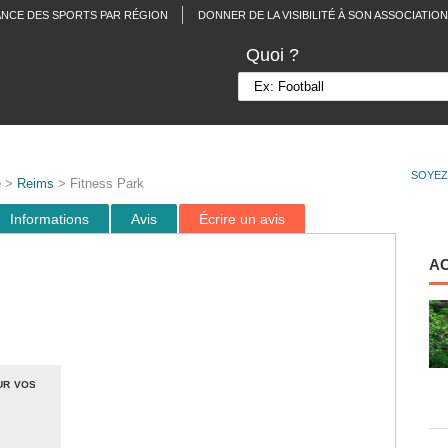
ANCE DES SPORTS PAR RÉGION
DONNER DE LA VISIBILITÉ À SON ASSOCIATION
Quoi ?
SOYEZ
e
>
Reims
> Fitness Park
Informations
Avis
Écrire un avis
A
ur vos