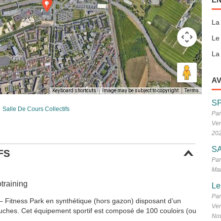
La
Le
La 
AV
Keyboard shortcuts
Image may be subject to copyright
Terms
S
Salle De Cours Collectifs
Par
Ven
20
SA
FS
Par
Mar
training
Le
Par
 – Fitness Park en synthétique (hors gazon) disposant d’un
Ven
ouches. Cet équipement sportif est composé de 100 couloirs (ou
No