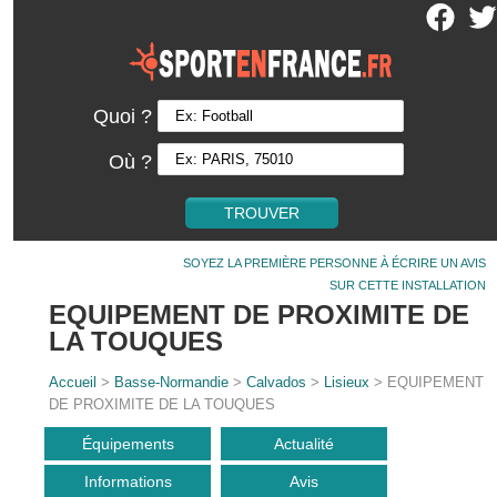
Quoi ?
Où ?
SOYEZ LA PREMIÈRE PERSONNE À ÉCRIRE UN AVIS
SUR CETTE INSTALLATION
EQUIPEMENT DE PROXIMITE DE
LA TOUQUES
Accueil
>
Basse-Normandie
>
Calvados
>
Lisieux
> EQUIPEMENT
DE PROXIMITE DE LA TOUQUES
Équipements
Actualité
Informations
Avis