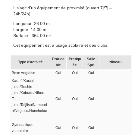
Il s’agit d’un équipement de proximité (ouvert 7j/7j –
24h/24h).
Longueur: 26.00 m
Largeur: 14.00 m
Surface : 364.00 m²
Cet équipement est à usage scolaire et des clubs.
Pratica
Pratiqu
Salle
Type d’activité
Niveau
ble
ée
Spé.
Boxe Anglaise
Oui
Oui
Oui
Karaté/Karaté
jutsu/Goshin
jutsu/Kobudo/Nihon
Tai-
Oui
Oui
Oui
jutsu/Taijitsu/Nambud
o/Ninjutsu/Nunchaku/
…
Gymnastique
Oui
Oui
Oui
volontaire