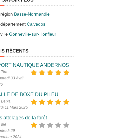
 région
Basse-Normandie
 département
Calvados
ville
Gonneville-sur-Honfleur
IS RÉCENTS
PORT NAUTIQUE ANDERNOS
 Tim
dredi 03 Avril
26
LLE DE BOXE DU PILEU
 Belka
di 11 Mars 2025
s attelages de la forêt
 dje
dredi 29
vembre 2024