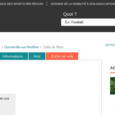
ANCE DES SPORTS PAR RÉGION
DONNER DE LA VISIBILITÉ À SON ASSOCIATION
Quoi ?
SOYEZ
s
>
Gonneville-sur-Honfleur
> Salle de fêtes
Informations
Avis
Écrire un avis
A
ur vos