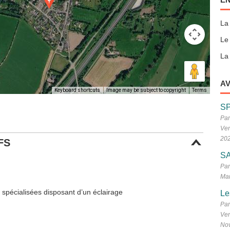
La
Le
La 
AV
Keyboard shortcuts
Image may be subject to copyright
Terms
S
Par
Ven
20
FS
SA
Par
Mar
n spécialisées disposant d’un éclairage
Le
Par
Ven
No