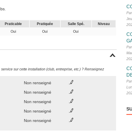
C
bs.
Par
Jeu
Praticable
Pratiquée
Salle Spé.
Niveau
20
Oui
Oui
Oui
C
G
Par
Mar
20
C
ervice sur cette installation (club, entreprise, etc.) ? Renseignez
D
Par
Non renseigné
Lun
Non renseigné
20
Non renseigné
SU
Non renseigné
Non renseigné