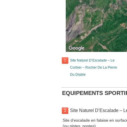
1
Site Naturel D’Escalade – Le
Corbier – Rocher De La Pierre
Du Diable
EQUIPEMENTS SPORTI
1
Site Naturel D’Escalade – L
Site d’escalade en falaise en surfa
(ou pistes, postes).