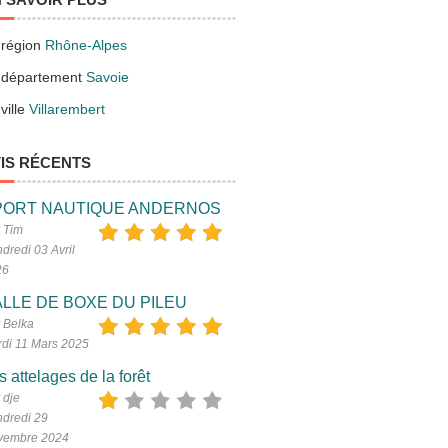
 région
Rhône-Alpes
 département
Savoie
ville
Villarembert
IS RÉCENTS
PORT NAUTIQUE ANDERNOS
 Tim
dredi 03 Avril
26
LLE DE BOXE DU PILEU
 Belka
di 11 Mars 2025
s attelages de la forêt
 dje
dredi 29
vembre 2024