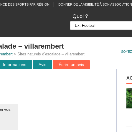
ANCE DES SPORTS PAR RÉGION
DONNER DE LA VISIBILITÉ À SON ASSOCIATION
Quoi ?
alade – villarembert
SOYEZ
arembert
> Sites naturels d’escalade – villarembert
Informations
Avis
Écrire un avis
A
ur vos