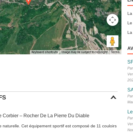
La
Le
La 
AV
Keyboard shortcuts
Image may be subject to copyright
Terms
S
Par
Ven
20
SA
FS
Par
Mar
Le
e Corbier – Rocher De La Pierre Du Diable
Par
Ven
ce naturelle. Cet équipement sportif est composé de 11 couloirs
No