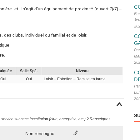
C
nière. et Il s’agit d’un équipement de proximité (ouvert 7j/7j –
Par
Jeu
20
des clubs, individuel ou familial et de loisir.
C
G
tique.
Par
re.
Mar
20
atiquée
Salle Spé.
Niveau
C
Oui
Oui
Loisir – Entretien – Remise en forme
D
Par
Lun
20
SU
ervice sur cette installation (club, entreprise, etc.) ? Renseignez
Non renseigné