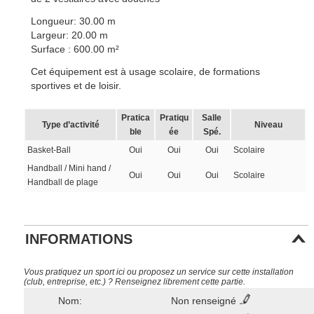
Longueur: 30.00 m
Largeur: 20.00 m
Surface : 600.00 m²
Cet équipement est à usage scolaire, de formations
sportives et de loisir.
Pratica
Pratiqu
Salle
Type d’activité
Niveau
ble
ée
Spé.
Basket-Ball
Oui
Oui
Oui
Scolaire
Handball / Mini hand /
Oui
Oui
Oui
Scolaire
Handball de plage
INFORMATIONS
Vous pratiquez un sport ici ou proposez un service sur cette installation
(club, entreprise, etc.) ? Renseignez librement cette partie.
Nom:
Non renseigné