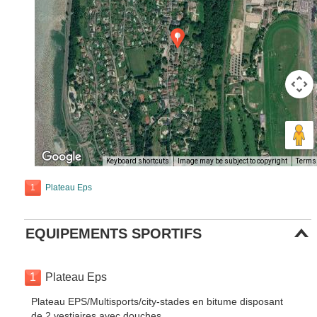
Keyboard shortcuts
Image may be subject to copyright
Terms
1
Plateau Eps
EQUIPEMENTS SPORTIFS
1
Plateau Eps
Plateau EPS/Multisports/city-stades en bitume disposant
de 2 vestiaires avec douches