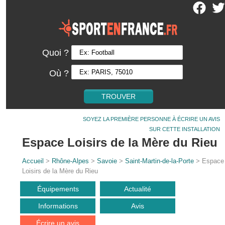
Quoi ?
Où ?
SOYEZ LA PREMIÈRE PERSONNE À ÉCRIRE UN AVIS
SUR CETTE INSTALLATION
Espace Loisirs de la Mère du Rieu
Accueil
>
Rhône-Alpes
>
Savoie
>
Saint-Martin-de-la-Porte
> Espace
Loisirs de la Mère du Rieu
Équipements
Actualité
Informations
Avis
Écrire un avis