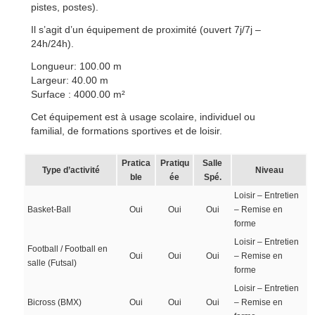
pistes, postes).
Il s’agit d’un équipement de proximité (ouvert 7j/7j –
24h/24h).
Longueur: 100.00 m
Largeur: 40.00 m
Surface : 4000.00 m²
Cet équipement est à usage scolaire, individuel ou
familial, de formations sportives et de loisir.
Pratica
Pratiqu
Salle
Type d’activité
Niveau
ble
ée
Spé.
Loisir – Entretien
Basket-Ball
Oui
Oui
Oui
– Remise en
forme
Loisir – Entretien
Football / Football en
Oui
Oui
Oui
– Remise en
salle (Futsal)
forme
Loisir – Entretien
Bicross (BMX)
Oui
Oui
Oui
– Remise en