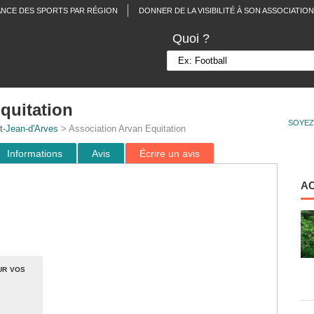
ANCE DES SPORTS PAR RÉGION
DONNER DE LA VISIBILITÉ À SON ASSOCIATION
Quoi ?
quitation
SOYEZ
t-Jean-d'Arves
> Association Arvan Equitation
Informations
Avis
Écrire un avis
A
ur vos