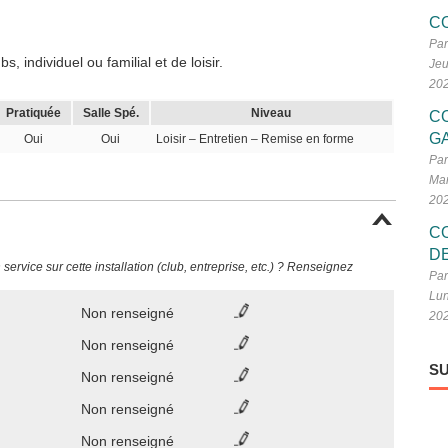
C
Par
 individuel ou familial et de loisir.
Jeu
20
Pratiquée
Salle Spé.
Niveau
C
G
Oui
Oui
Loisir – Entretien – Remise en forme
Par
Mar
20
C
D
ervice sur cette installation (club, entreprise, etc.) ? Renseignez
Par
Lun
Non renseigné
20
Non renseigné
SU
Non renseigné
Non renseigné
Non renseigné