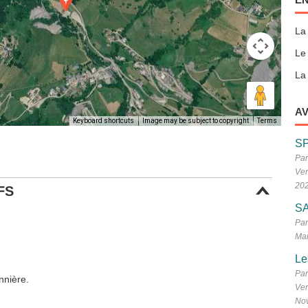
La
Le
La 
AV
Keyboard shortcuts
Image may be subject to copyright
Terms
S
Par
Ven
20
FS
SA
Par
Mar
Le
Par
nnière.
Ven
No