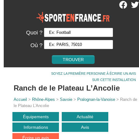
Quoi ?
Où ?
SOYEZ LA PREMIÈRE PERSONNE À ÉCRIRE UN AVIS
SUR CETTE INSTALLATION
Ranch de le Plateau L’Ancolie
Accueil
>
Rhône-Alpes
>
Savoie
>
Pralognan-la-Vanoise
> Ranch de
le Plateau L’Ancolie
Équipements
Actualité
Informations
Avis
Écrire un avis