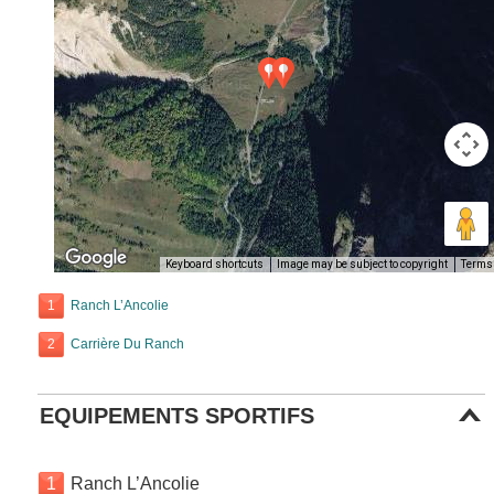
Keyboard shortcuts
Image may be subject to copyright
Terms
1
Ranch L’Ancolie
2
Carrière Du Ranch
EQUIPEMENTS SPORTIFS
1
Ranch L’Ancolie