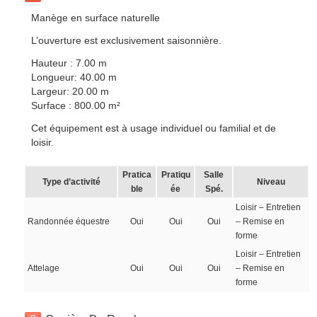
Manège en surface naturelle
L’ouverture est exclusivement saisonnière.
Hauteur : 7.00 m
Longueur: 40.00 m
Largeur: 20.00 m
Surface : 800.00 m²
Cet équipement est à usage individuel ou familial et de
loisir.
Pratica
Pratiqu
Salle
Type d’activité
Niveau
ble
ée
Spé.
Loisir – Entretien
Randonnée équestre
Oui
Oui
Oui
– Remise en
forme
Loisir – Entretien
Attelage
Oui
Oui
Oui
– Remise en
forme