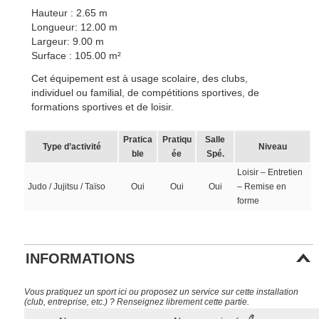
Hauteur : 2.65 m
Longueur: 12.00 m
Largeur: 9.00 m
Surface : 105.00 m²
Cet équipement est à usage scolaire, des clubs,
individuel ou familial, de compétitions sportives, de
formations sportives et de loisir.
Pratica
Pratiqu
Salle
Type d’activité
Niveau
ble
ée
Spé.
Loisir – Entretien
Judo / Jujitsu / Taïso
Oui
Oui
Oui
– Remise en
forme
INFORMATIONS
Vous pratiquez un sport ici ou proposez un service sur cette installation
(club, entreprise, etc.) ? Renseignez librement cette partie.