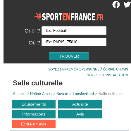
Quoi ?
Où ?
SOYEZ LA PREMIÈRE PERSONNE À ÉCRIRE UN AVIS
SUR CETTE INSTALLATION
Salle culturelle
Accueil
>
Rhône-Alpes
>
Savoie
>
Lanslevillard
> Salle culturelle
Équipements
Actualité
Informations
Avis
Écrire un avis